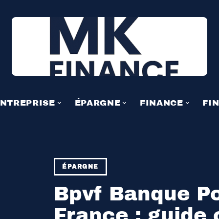
NTREPRISE
ÉPARGNE
FINANCE
FI
ÉPARGNE
Bpvf Banque Po
France : guide